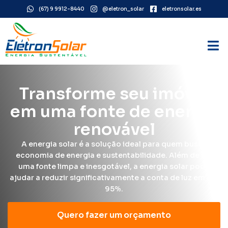
(67) 9 9912-8440
@eletron_solar
eletronsolar.es
Transforme seu imóvel
em uma fonte de energia
renovável
A energia solar é a solução ideal para quem busca
economia de energia e sustentabilidade. Além de ser
uma fonte limpa e inesgotável, a energia solar pode
ajudar a reduzir significativamente a conta de luz em até
95%.
Quero fazer um orçamento